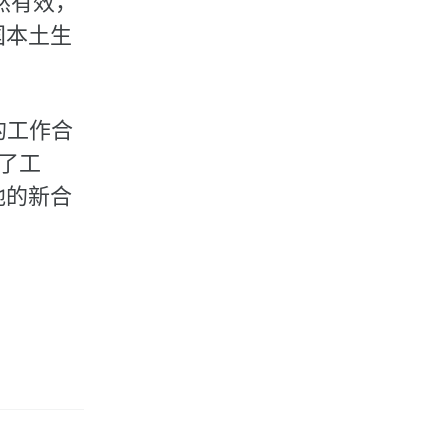
仍然有效，
国本土生
定的工作合
去了工
地的新合