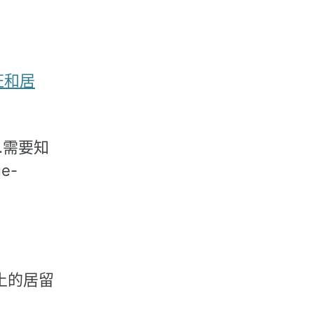
证和居
……需要知
e-
本土的居留